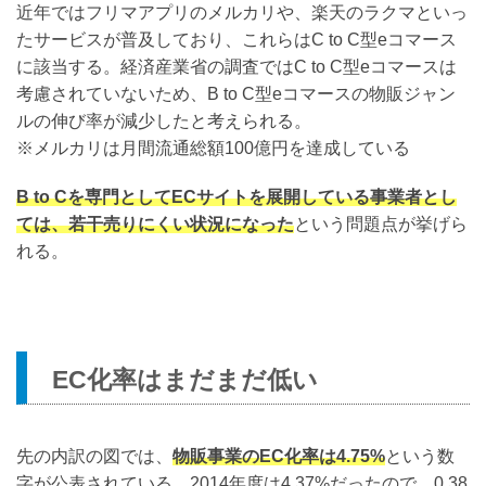
近年ではフリマアプリのメルカリや、楽天のラクマといっ
たサービスが普及しており、これらはC to C型eコマース
に該当する。経済産業省の調査ではC to C型eコマースは
考慮されていないため、B to C型eコマースの物販ジャン
ルの伸び率が減少したと考えられる。
※メルカリは月間流通総額100億円を達成している
B to Cを専門としてECサイトを展開している事業者とし
ては、若干売りにくい状況になった
という問題点が挙げら
れる。
EC化率はまだまだ低い
先の内訳の図では、
物販事業のEC化率は4.75%
という数
字が公表されている。2014年度は4.37%だったので、0.38